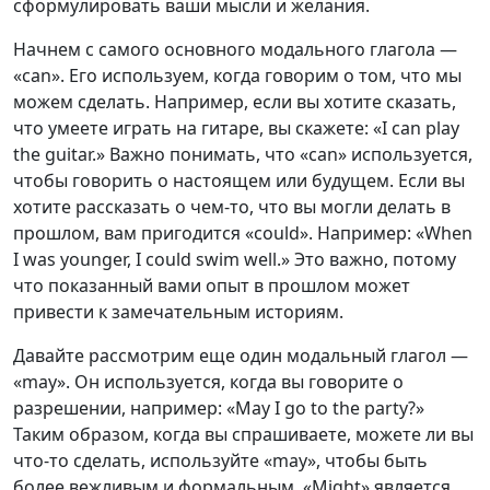
сформулировать ваши мысли и желания.
Начнем с самого основного модального глагола —
«can». Его используем, когда говорим о том, что мы
можем сделать. Например, если вы хотите сказать,
что умеете играть на гитаре, вы скажете: «I can play
the guitar.» Важно понимать, что «can» используется,
чтобы говорить о настоящем или будущем. Если вы
хотите рассказать о чем-то, что вы могли делать в
прошлом, вам пригодится «could». Например: «When
I was younger, I could swim well.» Это важно, потому
что показанный вами опыт в прошлом может
привести к замечательным историям.
Давайте рассмотрим еще один модальный глагол —
«may». Он используется, когда вы говорите о
разрешении, например: «May I go to the party?»
Таким образом, когда вы спрашиваете, можете ли вы
что-то сделать, используйте «may», чтобы быть
более вежливым и формальным. «Might» является