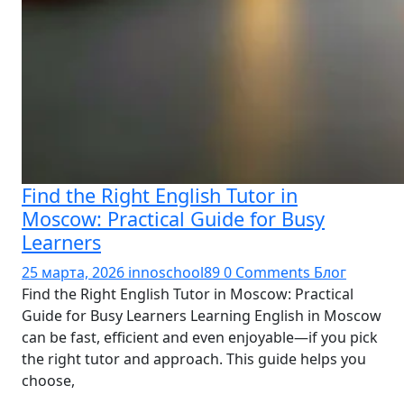
Find the Right English Tutor in
Moscow: Practical Guide for Busy
Learners
25 марта, 2026
innoschool89
0 Comments
Блог
Find the Right English Tutor in Moscow: Practical
Guide for Busy Learners Learning English in Moscow
can be fast, efficient and even enjoyable—if you pick
the right tutor and approach. This guide helps you
choose,