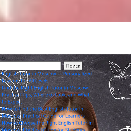
иск
Поиск
English Tutor in Moscow — Personalized
Lessons for All Levels
Find the Right English Tutor in Moscow:
Practical Tips, Where to Look, and What
to Expect
How to Find the Best English Tutor in
Moscow: Practical Guide for Learners
How to Choose the Right English Tutor in
Moscow: Practical Guide for Students