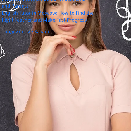
and Parents
English Tutor in Moscow: How to Find the
Right Teacher and Make Fast Progress
o продвижение Казань