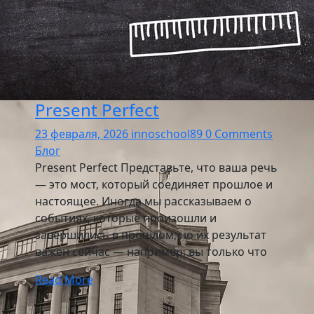
Present Perfect
23 февраля, 2026
innoschool89
0 Comments
Блог
Present Perfect Представьте, что ваша речь
— это мост, который соединяет прошлое и
настоящее. Иногда мы рассказываем о
событиях, которые произошли и
завершились в прошлом, но их результат
важен сейчас — например, вы только что
Read More