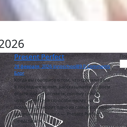
2026
Present Perfect
По
28 февраля, 2026
innoschool89
0 Comments
Блог
Когда вы говорите о том, что сделали дела
в последнее время, рассказываете о своем
опыте или объясняете, почему сейчас
чувствуете себя по‑особенному, на
помощь приходит одно из самых полезных
времен английского — Present Perfect.
Представьте