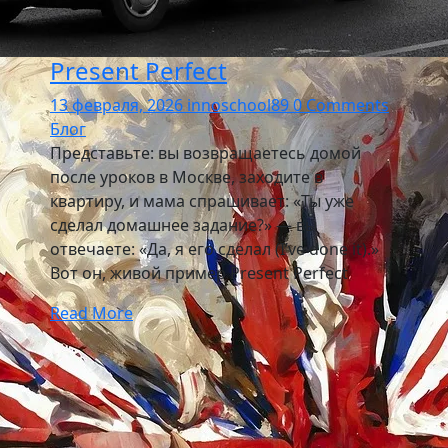
Present Perfect
13 февраля, 2026
innoschool89
0 Comments
Блог
Представьте: вы возвращаетесь домой
после уроков в Москве, заходите в
квартиру, и мама спрашивает: «Ты уже
сделал домашнее задание?» — вы
отвечаете: «Да, я его сделал (I’ve done it).»
Вот он, живой пример Present Perfect
Read More