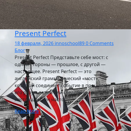
Present Perfect
18 февраля, 2026
innoschool89
0 Comments
Блог
Present Perfect Представьте себе мост: с
одной стороны — прошлое, с другой —
настоящее. Present Perfect — это
английский грамматический «мост»,
который соединяет событие в прошлом с
его результатом или следствием в
настоящем. Он часто
Read More