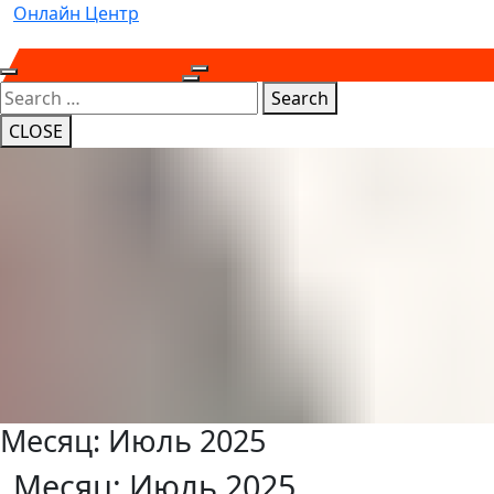
Skip
Онлайн Центр
to
content
Open
Close
Search
Button
Button
CLOSE
Месяц:
Июль 2025
Месяц:
Июль 2025