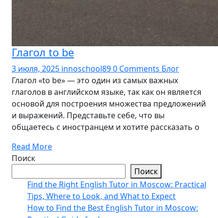
Глагол to be
3 июля, 2025
innoschool89
0 Comments
Блог
Глагол «to be» — это один из самых важных
глаголов в английском языке, так как он является
основой для построения множества предложений
и выражений. Представьте себе, что вы
общаетесь с иностранцем и хотите рассказать о
Read More
Поиск
Поиск
Find the Right English Tutor in Moscow: Practical
Tips, Where to Look, and What to Expect
How to Find the Best English Tutor in Moscow: