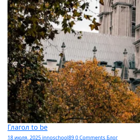
Глагол to be
18 июля, 2025
innoschool89
0 Comments
Блог