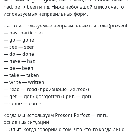
had, be → been и т.д. Ниже небольшой список часто
используемых неправильных форм.
Часто используемые неправильные глаголы (present
— past participle)
— go — gone
— see — seen
— do — done
— have — had
— be — been
— take — taken
— write — written
— read — read (произношение /red/)
— get — got / got/gotten (брит. — got)
— come — come
Когда мы используем Present Perfect — пять
основных ситуаций
1. Опыт: когда говорим о том, что кто-то когда-либо