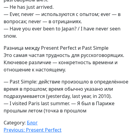
— He has just arrived.
— Ever, never — используются с опытом; ever — в
вопросах; never — в отрицаниях.
— Have you ever been to Japan? / I have never seen
snow.
Разница между Present Perfect и Past Simple
Это самая частая трудность для русскоговорящих.
Ключевое различие — конкретность времени и
отношение к настоящему.
— Past Simple: действие произошло в определённое
время в прошлом; время обычно указано или
подразумевается (yesterday, last year, in 2010).
— I visited Paris last summer. — Я был в Париже
прошлым летом (точка в прошлом
Category:
Блог
Навигация
Previous:
Present Perfect