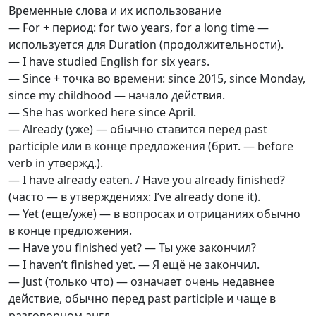
Временные слова и их использование
— For + период: for two years, for a long time —
используется для Duration (продолжительности).
— I have studied English for six years.
— Since + точка во времени: since 2015, since Monday,
since my childhood — начало действия.
— She has worked here since April.
— Already (уже) — обычно ставится перед past
participle или в конце предложения (брит. — before
verb in утвержд.).
— I have already eaten. / Have you already finished?
(часто — в утверждениях: I’ve already done it).
— Yet (еще/уже) — в вопросах и отрицаниях обычно
в конце предложения.
— Have you finished yet? — Ты уже закончил?
— I haven’t finished yet. — Я ещё не закончил.
— Just (только что) — означает очень недавнее
действие, обычно перед past participle и чаще в
разговорном англ.