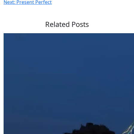
Next:
Present Perfect
по
записям
Related Posts