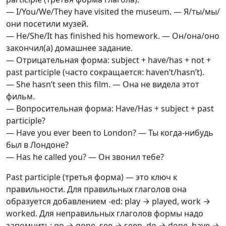
— I/You/We/They have visited the museum. — Я/ты/мы/
они посетили музей.
— He/She/It has finished his homework. — Он/она/оно
закончил(а) домашнее задание.
— Отрицательная форма: subject + have/has + not +
past participle (часто сокращается: haven’t/hasn’t).
— She hasn’t seen this film. — Она не видела этот
фильм.
— Вопросительная форма: Have/Has + subject + past
participle?
— Have you ever been to London? — Ты когда-нибудь
был в Лондоне?
— Has he called you? — Он звонил тебе?
Past participle (третья форма) — это ключ к
правильности. Для правильных глаголов она
образуется добавлением -ed: play → played, work →
worked. Для неправильных глаголов формы надо
запомнить: go → gone, see → seen, do → done, have →