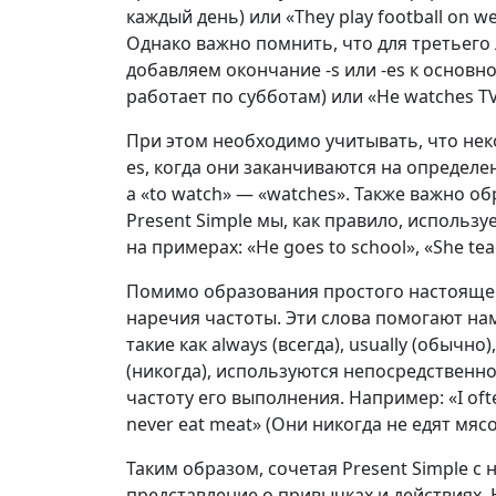
каждый день) или «They play football on 
Однако важно помнить, что для третьего л
добавляем окончание -s или -es к основно
работает по субботам) или «He watches TV
При этом необходимо учитывать, что нек
es, когда они заканчиваются на определе
а «to watch» — «watches». Также важно о
Present Simple мы, как правило, исполь
на примерах: «He goes to school», «She tea
Помимо образования простого настоящег
наречия частоты. Эти слова помогают нам
такие как always (всегда), usually (обычно)
(никогда), используются непосредственн
частоту его выполнения. Например: «I ofte
never eat meat» (Они никогда не едят мясо
Таким образом, сочетая Present Simple с
представление о привычках и действиях.