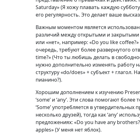
Saturday» (Я хожу плавать каждую суббот
его регулярность. Это делает ваше выск
Важным моментом является использование
различий между открытыми и закрытыми 
или «нет», например: «Do you like coffee
очередь, требуют более развернутого ответ
time?» (Что ты любишь делать в свободно
нужно дополнительно изменять работу н
структуру «do/does» + субъект + глагол. Н
пианино?).
Хорошим дополнением к изучению Present
‘some’ и ‘any’. Эти слова помогают боле
‘Some’ употребляется в утвердительных пр
несколько друзей), тогда как ‘any’ испол
предложениях: «Do you have any brothers?»
apples» (У меня нет яблок).