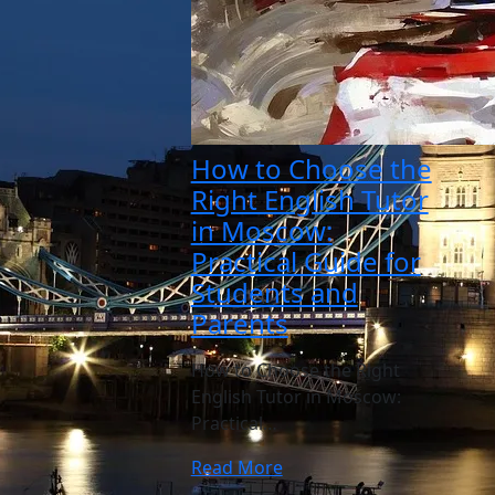
How to Choose the
Right English Tutor
in Moscow:
Practical Guide for
Students and
Parents
How to Choose the Right
English Tutor in Moscow:
Practical…
Read More