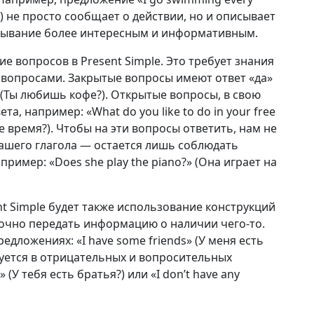
у) не просто сообщает о действии, но и описывает
азывание более интересным и информативным.
 вопросов в Present Simple. Это требует знания
вопросами. Закрытые вопросы имеют ответ «да»
?» (Ты любишь кофе?). Открытые вопросы, в свою
а, например: «What do you like to do in your free
е время?). Чтобы на эти вопросы ответить, нам не
ашего глагола — остается лишь соблюдать
апример: «Does she play the piano?» (Она играет на
 Simple будет также использование конструкций
е точно передать информацию о наличии чего-то.
едложениях: «I have some friends» (У меня есть
ьзуется в отрицательных и вопросительных
 (У тебя есть братья?) или «I don’t have any