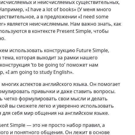
исчисляемых и неисчисляемых существительных,
пример, «I have a lot of books» (У меня много
ществительное, а в предложении «I need some
r» является неисчисляемым. Нам важно знать, как
ользуются в контексте Present Simple, чтобы
но.
ем использовать конструкцию Future Simple,
 тема, которая выходит за рамки нашего
 конструкция ‘to be going to’ поможет нам
«I am going to study English».
я многих аспектов английского языка. Он помогает
рмулировать привычки и даже ставить вопросы.
ь четко формулировать свои мысли и делать
кой вы сможете легко и уверенно использовать
я для себя мир общения на английском языке.
ent Simple — это не просто набор правил, а
ого и понятного общения. Он лежит в основе