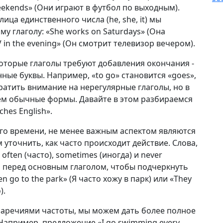
weekends» (Они играют в футбол по выходным).
ица единственного числа (he, she, it) мы
му глаголу: «She works on Saturdays» (Она
 in the evening» (Он смотрит телевизор вечером).
оторые глаголы требуют добавления окончания -
нные буквы. Например, «to go» становится «goes»,
братить внимание на нерегулярные глаголы, но в
зуем обычные формы. Давайте в этом разбираемся
ches English».
о времени, не менее важным аспектом являются
 уточнить, как часто происходит действие. Слова,
, often (часто), sometimes (иногда) и never
о перед основным глаголом, чтобы подчеркнуть
n go to the park» (Я часто хожу в парк) или «They
).
 наречиями частоты, мы можем дать более полное
 Например, предложение «I go swimming every