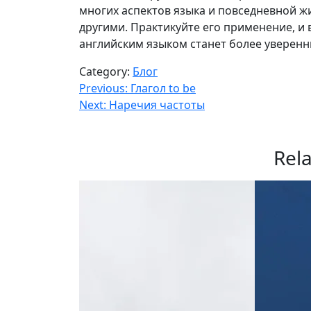
многих аспектов языка и повседневной ж
другими. Практикуйте его применение, и 
английским языком станет более уверен
Category:
Блог
Навигация
Previous:
Глагол to be
Next:
Наречия частоты
по
записям
Rel