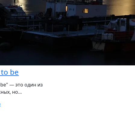
 to be
 be" — это один из
жных, но…
e