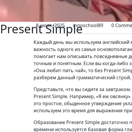
Present Simple
8 июля, 2025
innoschool89
0 Comme
Каждый день мы используем английский я
важность одного из самых основополагаю
помогает нам описывать повседневные де
точным и понятным. Если вы когда-либо з
«Она любит пить чай», то без Present Sim
разберем данный грамматический строй, 
Представьте, что вы сидите за завтраком.
Present Simple. Например, «Я ем овсянку»
это простое, обыденное утверждение укла
используем это время для выражения при
Образование Present Simple достаточно 
времени используется базовая форма глаг