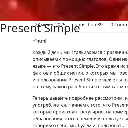
Present Simple
23 июля, 2025
innoschool89
0 Comm
«`html
Каждый день мы сталкиваемся с различн
описываем с помощью глаголов. Один из
языке — это Present Simple. Это время и
фактов и общих истин, о которых мы гов
использования Present Simple является о
поэтому важно разобраться с ним как мо
Теперь давайте подробнее рассмотрим, из 
употребляется. Начнём с того, что Presen
которые происходят регулярно, например,
образования этого времени используется
говорим о себе, мы будем использовать гл