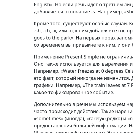
English». Но если речь идёт о третьем лице
добавляется окончание -s. Например, «She 
Кроме того, существуют особые случаи. 
-sh, -ch, -x, или -o, к ним добавляется не 
goes to the park». На первых порах запо
со временем вы привыкнете к ним, и они 
Применение Present Simple не ограничив
Оно также используется для выражения 
Например, «Water freezes at 0 degrees Cel
это факт, который никогда не изменится.
графики. Например, «The train leaves at 7
какое-то фиксированное событие.
Дополнительно в речи мы используем нар
часто происходит действие. Такие наречия, 
«sometimes» (иногда), «rarely» (редко) и 
предоставления большей информации. Напр
(Я всегда чищу зубы по утрам). Это позво