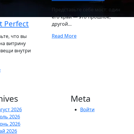
Представьте себе мост: один
его край — это прошлое,
t Perfect
другой…
Read More
ьте, что вы
на витрину
 вещи внутри
e
hives
Meta
густ 2026
Войти
юль 2026
юнь 2026
ай 2026