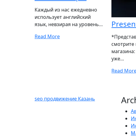
Каждый из нас ежедневно
использует английский
Presen
язык, невзирая на уровень…
Read More
*Представ
смотрите 
магазина:
уже…
Read Mor
Arc
seo продвижение Казань
Ав
И
И
М