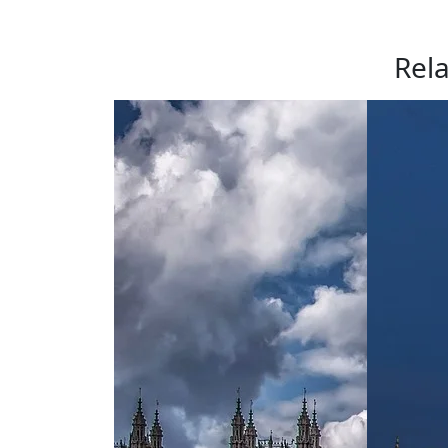
по
записям
Rel