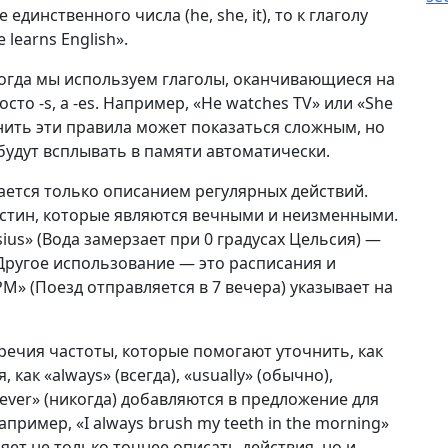
 единственного числа (he, she, it), то к глаголу
learns English».
Когда мы используем глаголы, оканчивающиеся на
просто -s, а -es. Например, «He watches TV» или «She
мнить эти правила может показаться сложным, но
будут всплывать в памяти автоматически.
ается только описанием регулярных действий.
истин, которые являются вечными и неизменными.
sius» (Вода замерзает при 0 градусах Цельсия) —
 Другое использование — это расписания и
 PM» (Поезд отправляется в 7 вечера) указывает на
ечия частоты, которые помогают уточнить, как
как «always» (всегда), «usually» (обычно),
«never» (никогда) добавляются в предложение для
имер, «I always brush my teeth in the morning»
ляет не только точнее описать действия, но и