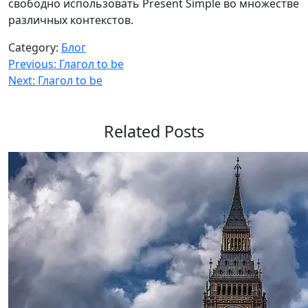
свободно использовать Present Simple во множестве
различных контекстов.
Category:
Блог
Навигация
Previous:
Глагол to be
Next:
Глагол to be
по
записям
Related Posts